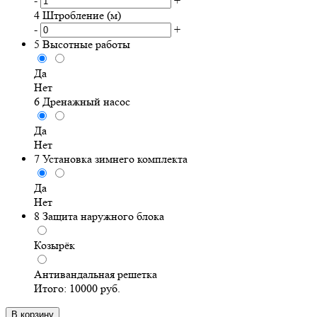
-
+
4
Штробление (м)
-
+
5
Высотные работы
Да
Нет
6
Дренажный насос
Да
Нет
7
Установка зимнего комплекта
Да
Нет
8
Защита наружного блока
Козырёк
Антивандальная решетка
Итого:
10000
руб.
В корзину