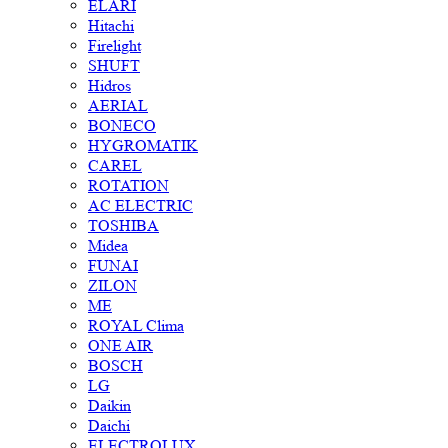
ELARI
Hitachi
Firelight
SHUFT
Hidros
AERIAL
BONECO
HYGROMATIK
CAREL
ROTATION
AC ELECTRIC
TOSHIBA
Midea
FUNAI
ZILON
ME
ROYAL Clima
ONE AIR
BOSCH
LG
Daikin
Daichi
ELECTROLUX