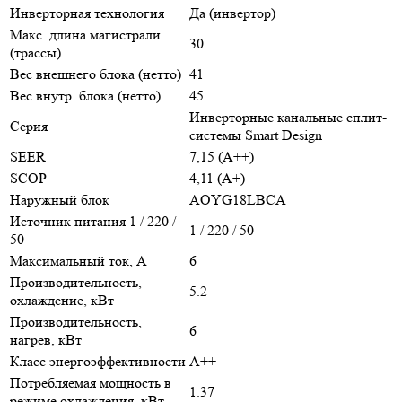
Инверторная технология
Да (инвертор)
Макс. длина магистрали
30
(трассы)
Вес внешнего блока (нетто)
41
Вес внутр. блока (нетто)
45
Инверторные канальные сплит-
Серия
системы Smart Design
SEER
7,15 (A++)
SCOP
4,11 (A+)
Наружный блок
AOYG18LBCA
Источник питания 1 / 220 /
1 / 220 / 50
50
Максимальный ток, А
6
Производительность,
5.2
охлаждение, кВт
Производительность,
6
нагрев, кВт
Класс энергоэффективности
A++
Потребляемая мощность в
1.37
режиме охлаждения, кВт