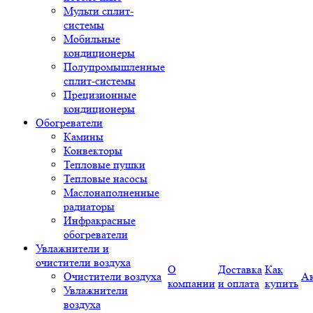
Мульти сплит-
системы
Мобильные
кондиционеры
Полупромышленные
сплит-системы
Прецизионные
кондиционеры
Обогреватели
Камины
Конвекторы
Тепловые пушки
Тепловые насосы
Маслонаполненные
радиаторы
Инфракрасные
обогреватели
Увлажнители и
очистители воздуха
О
Доставка
Как
Очистители воздуха
А
компании
и оплата
купить
Увлажнители
воздуха