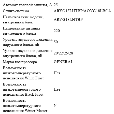
Автомат токовой защиты, A
25
Сплит-система
ARYG18LHTBP/AOYG18LBCA
Наименование модели,
ARYG18LHTBP
внутренний блок
Напряжение питания
220
внутреннего блока
Уровень звукового давления
50
наружного блока, дБ
Уровень звукового давления
20/22/25/28
внутреннего блока, дБ
Марка компрессора
GENERAL
Возможность
низкотемпературного
Нет
исполнения White Frost
Возможность
низкотемпературного
Нет
исполнения Black Frost
Возможность
низкотемпературного
N
исполнения Winter Master