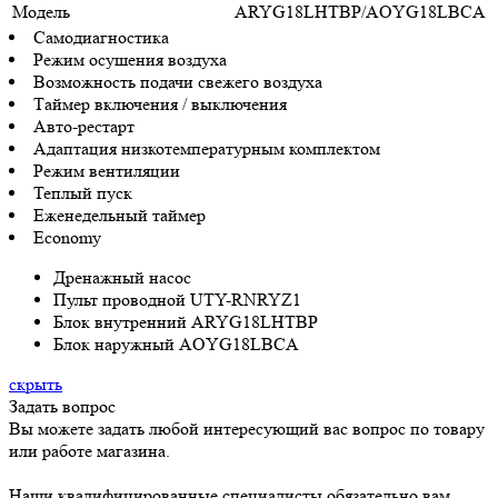
Модель
ARYG18LHTBP/AOYG18LBCA
Самодиагностика
Режим осушения воздуха
Возможность подачи свежего воздуха
Таймер включения / выключения
Авто-рестарт
Адаптация низкотемпературным комплектом
Режим вентиляции
Теплый пуск
Еженедельный таймер
Economy
Дренажный насос
Пульт проводной UTY-RNRYZ1
Блок внутренний ARYG18LHTBP
Блок наружный AOYG18LBCA
скрыть
Задать вопрос
Вы можете задать любой интересующий вас вопрос по товару
или работе магазина.
Наши квалифицированные специалисты обязательно вам