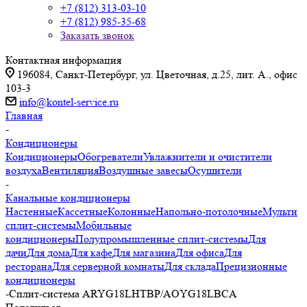
+7 (812) 313-03-10
+7 (812) 985-35-68
Заказать звонок
Контактная информация
196084, Санкт-Петербург, ул. Цветочная, д.25, лит. А., офис
103-3
info@kontel-service.ru
Главная
-
Кондиционеры
Кондиционеры
Обогреватели
Увлажнители и очистители
воздуха
Вентиляция
Воздушные завесы
Осушители
-
Канальные кондиционеры
Настенные
Кассетные
Колонные
Напольно-потолочные
Мульти
сплит-системы
Мобильные
кондиционеры
Полупромышленные сплит-системы
Для
дачи
Для дома
Для кафе
Для магазина
Для офиса
Для
ресторана
Для серверной комнаты
Для склада
Прецизионные
кондиционеры
-
Сплит-система ARYG18LHTBP/AOYG18LBCA