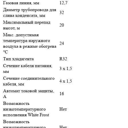
Газовая линия, мм
12,7
Диаметр трубопровода для
32
слива конденсата, мм
Максимальный перепад
20
высот, м
Макс. допустимая
температура наружного
24
воздуха в режиме обогрева
°С
Тип хладагента
R32
Сечение кабеля питания,
3 х 1,5
мм
Сечение соединительного
4 х 1,5
кабеля, мм
Автомат токовой защиты,
16
A
Возможность
низкотемпературного
Нет
исполнения White Frost
Возможность
низкотемпературного
Нет