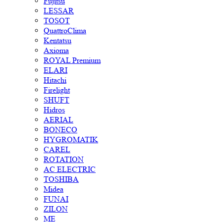
Fujitsu
LESSAR
TOSOT
QuattroClima
Kentatsu
Axioma
ROYAL Premium
ELARI
Hitachi
Firelight
SHUFT
Hidros
AERIAL
BONECO
HYGROMATIK
CAREL
ROTATION
AC ELECTRIC
TOSHIBA
Midea
FUNAI
ZILON
ME