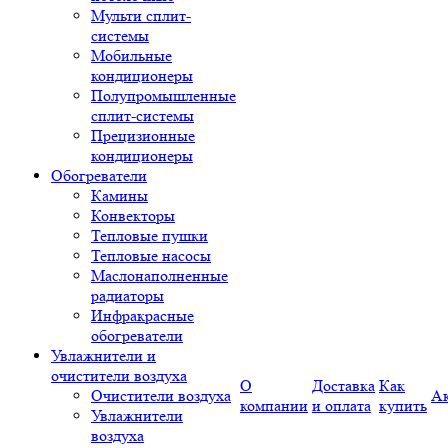
Мульти сплит-
системы
Мобильные
кондиционеры
Полупромышленные
сплит-системы
Прецизионные
кондиционеры
Обогреватели
Камины
Конвекторы
Тепловые пушки
Тепловые насосы
Маслонаполненные
радиаторы
Инфракрасные
обогреватели
Увлажнители и
очистители воздуха
О
Доставка
Как
Очистители воздуха
А
компании
и оплата
купить
Увлажнители
воздуха