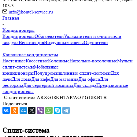
103-3
info@kontel-service.ru
Главная
-
Кондиционеры
Кондиционеры
Обогреватели
Увлажнители и очистители
воздуха
Вентиляция
Воздушные завесы
Осушители
-
Канальные кондиционеры
Настенные
Кассетные
Колонные
Напольно-потолочные
Мульти
сплит-системы
Мобильные
кондиционеры
Полупромышленные сплит-системы
Для
дачи
Для дома
Для кафе
Для магазина
Для офиса
Для
ресторана
Для серверной комнаты
Для склада
Прецизионные
кондиционеры
-
Сплит-система ARXG18KHTAP/AOYG18KBTB
Поделиться
Сплит-система