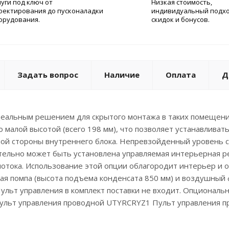
луги под ключ от
Низкая стоимость,
оектирования до пусконаладки
индивидуальный подхо
орудования.
скидок и бонусов.
Задать вопрос
Наличие
Оплата
Д
еальным решением для скрытого монтажа в таких помещения
 малой высотой (всего 198 мм), что позволяет устанавлива
ьной стороны внутреннего блока. Непревзойденный уровень с
тельно может быть установлена управляемая интерьерная р
отока. Использование этой опции облагородит интерьер и о
ая помпа (высота подъема конденсата 850 мм) и воздушны
Пульт управления в комплект поставки не входит. Опционал
льт управления проводной UTYRCRYZ1 Пульт управления п